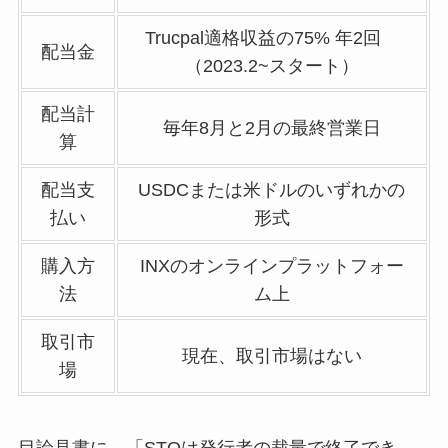
Trucpal適格収益の75% 年2回
配当金
（2023.2~スタート）
配当計
毎年8月と2月の最終営業日
算
配当支
USDCまたは米ドルのいずれかの
払い
形式
購入方
INXのオンラインプラットフォー
法
ム上
取引市
現在、取引市場はない
場